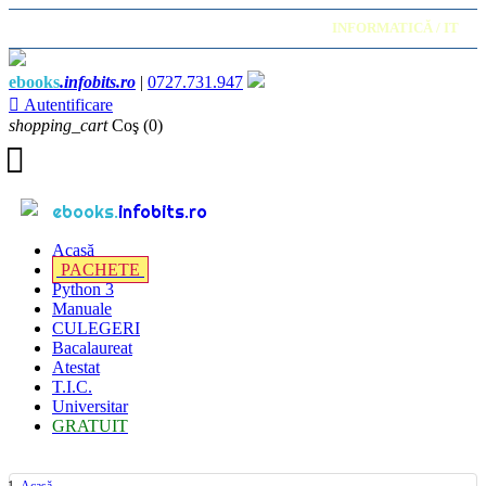
Cărți în format electronic
INFORMATICĂ / IT
ebooks
.infobits.ro
|
0727.731.947

Autentificare
shopping_cart
Coş
(0)

ebooks.
infobits.ro
Acasă
PACHETE
Python 3
Manuale
CULEGERI
Bacalaureat
Atestat
T.I.C.
Universitar
GRATUIT