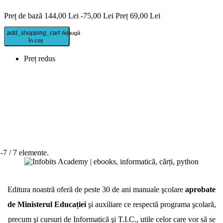
Preț de bază
144,00 Lei
-75,00 Lei
Preț
69,00 Lei
add_shopping_cart
Adaugă
în coș
Preț redus
-7 / 7 elemente.
Editura noastră oferă de peste 30 de ani manuale şcolare
aprobate
de Ministerul Educației
şi auxiliare ce respectă programa şcolară,
precum şi cursuri de Informatică şi T.I.C., utile celor care vor să se