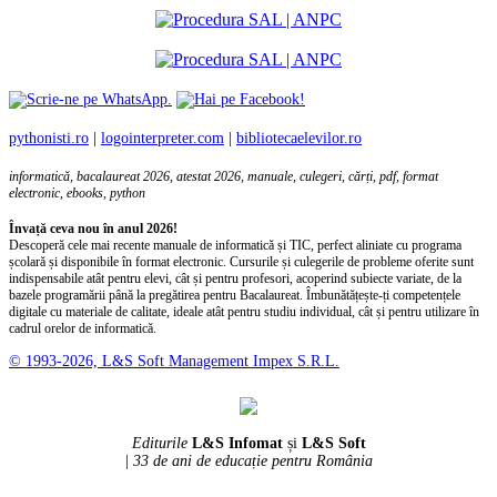
pythonisti.ro
|
logointerpreter.com
|
bibliotecaelevilor.ro
informatică, bacalaureat 2026, atestat 2026, manuale, culegeri, cărți, pdf, format
electronic, ebooks, python
Învață ceva nou în anul 2026!
Descoperă cele mai recente manuale de informatică și TIC, perfect aliniate cu programa
școlară și disponibile în format electronic. Cursurile și culegerile de probleme oferite sunt
indispensabile atât pentru elevi, cât și pentru profesori, acoperind subiecte variate, de la
bazele programării până la pregătirea pentru Bacalaureat. Îmbunătățește-ți competențele
digitale cu materiale de calitate, ideale atât pentru studiu individual, cât și pentru utilizare în
cadrul orelor de informatică.
© 1993-2026, L&S Soft Management Impex S.R.L.
Editurile
L&S Infomat
și
L&S Soft
|
33 de ani de educație pentru România